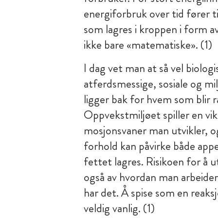
energiforbruk over tid fører t
som lagres i kroppen i form a
ikke bare «matematiske». (1)
I dag vet man at så vel biolog
atferdsmessige, sosiale og mi
ligger bak for hvem som bli
Oppvekstmiljøet spiller en vik
mosjonsvaner man utvikler, og
forhold kan påvirke både appe
fettet lagres. Risikoen for å 
også av hvordan man arbeider
har det. Å spise som en reaksj
veldig vanlig. (1)