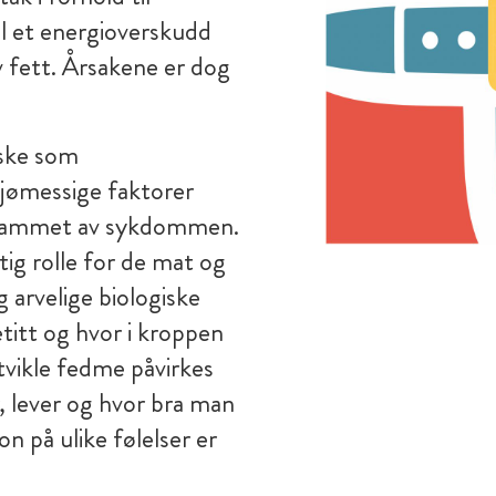
il et energioverskudd
v fett. Årsakene er dog
iske som
ljømessige faktorer
r rammet av sykdommen.
tig rolle for de mat og
 arvelige biologiske
titt og hvor i kroppen
utvikle fedme påvirkes
, lever og hvor bra man
on på ulike følelser er