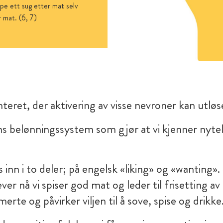
pe ett sug etter mat selv
 mat. (6, 7)
eret, der aktivering av visse nevroner kan utløse
s belønningssystem som gjør at vi kjenner nytel
nn i to deler; på engelsk «liking» og «wanting». 
ever nå vi spiser god mat og leder til frisetting a
rte og påvirker viljen til å sove, spise og drikke