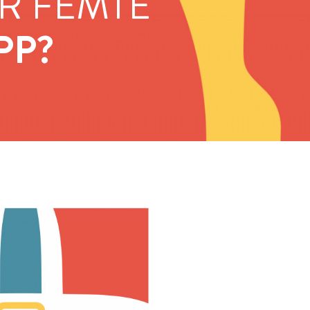
R FEMTE
PP?