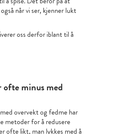
il å spise. Det beror på at
også når vi ser, kjenner lukt
erer oss derfor iblant til å
r ofte minus med
 med overvekt og fedme har
ike metoder for å redusere
r ofte likt, man lykkes med å