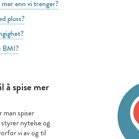
se mer enn vi trenger?
ed pluss?
ngighet?
t BMI?
il å spise mer
r man spiser
 styrer nytelse og
orfor vi av og til