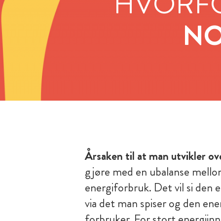
HVORFO
NO
Årsaken til at man utvikler o
gjøre med en ubalanse mello
energiforbruk. Det vil si den 
via det man spiser og den en
forbruker. For stort energiinnt