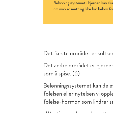
Belønningssystemet i hjernen kan ska
om man er mett og ikke har behov for
Det første området er sultsent
Det andre området er hjernen
som å spise. (6)
Belønningssystemet kan deles i
følelsen eller nytelsen vi oppl
følelse-hormon som lindrer sme