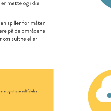
i er mette og ikke
nen spiller for måten
rmere på de områdene
r oss sultne eller
re og utløse sultfølelse.