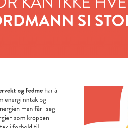
R KAN IKKE HVE
RDMANN SI STO
vervekt og fedme
har å
m energiinntak og
energien man får i seg
ergien som kroppen
ak i forhold til